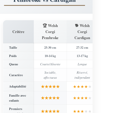
🏆 Welsh
🐕 Welsh
Critère
Corgi
Corgi
Pembroke
Cardigan
Taille
25-30 cm
27-32 cm
Poids
10-14 kg
13-17 kg
Queue
Courte/Absente
Longue
Sociable,
Réservé,
Caractère
affectueux
indépendant
★★★★★
★★★★
★
Adaptabilité
Famille avec
★★★★★
★★★★
★
enfants
Premiers
★★★★★
★★★
★★