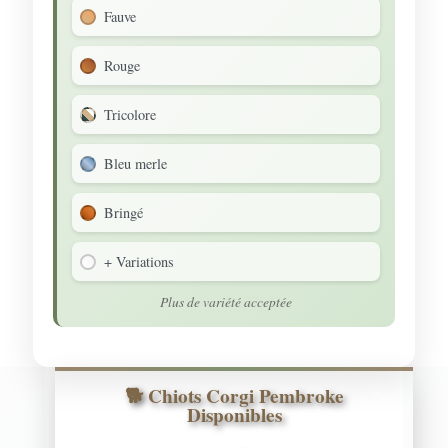
Fauve
Rouge
Tricolore
Bleu merle
Bringé
+ Variations
Plus de variété acceptée
🐾
🐕 Chiots Corgi Pembroke
Disponibles