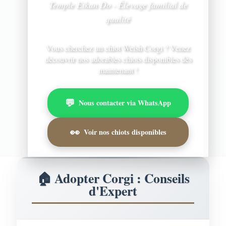
Temple Eikan Do - Élevage familial de
qualité
Vous cherchez un chiot Welsh Corgi ? Venez
découvrir nos adorables chiots disponibles dès
maintenant !
💬
Nous contacter via WhatsApp
👀
Voir nos chiots disponibles
🏠 Adopter Corgi : Conseils
d'Expert