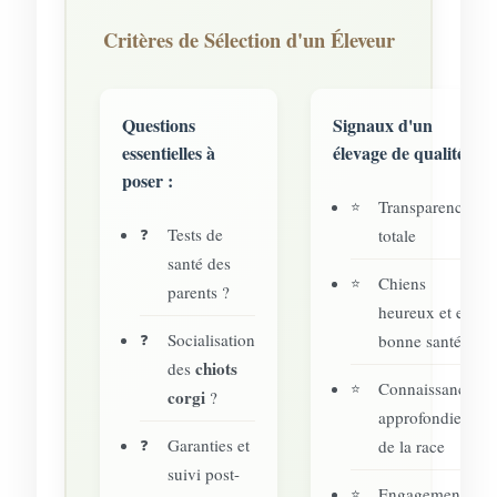
Critères de Sélection d'un Éleveur
Questions
Signaux d'un
essentielles à
élevage de qualité :
poser :
Transparence
Tests de
totale
santé des
Chiens
parents ?
heureux et en
Socialisation
bonne santé
chiots
des
Connaissances
corgi
?
approfondies
Garanties et
de la race
suivi post-
Engagement