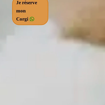
Je réserve
mon
Corgi