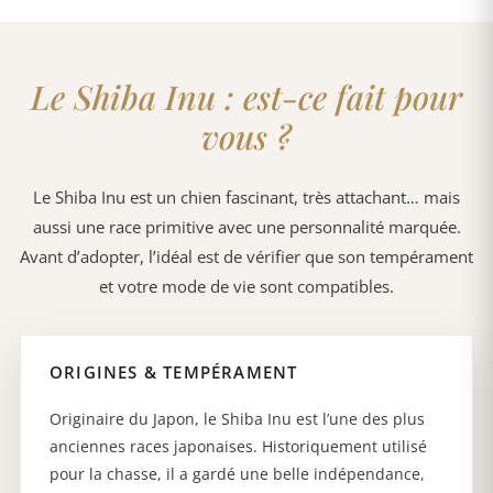
Premier contact :
nous échangeons sur
1
votre mode de vie et votre projet
d’adoption (c’est essentiel pour bien vous
Le Shiba Inu : est-ce fait pour
orienter).
vous ?
Choix & disponibilité :
chiots disponibles
2
Le Shiba Inu est un chien fascinant, très attachant… mais
ou future portée selon vos critères (sexe,
aussi une race primitive avec une personnalité marquée.
délai, caractère).
Avant d’adopter, l’idéal est de vérifier que son tempérament
et votre mode de vie sont compatibles.
Réservation :
une fois le projet validé
3
ensemble, nous vous expliquons la
procédure de réservation de façon claire et
ORIGINES & TEMPÉRAMENT
transparente.
Originaire du Japon, le Shiba Inu est l’une des plus
anciennes races japonaises. Historiquement utilisé
pour la chasse, il a gardé une belle indépendance,
Suivi jusqu’au départ :
photos, conseils,
4