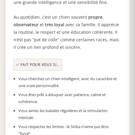
une grande intelligence et une sensibilité fine.
préparation… Le choix de votre chiot
s’effectue à 5 à 6 semaines par ordre de
Au quotidien, c’est un chien souvent
propre
,
réservation, à la maison ou par photo avec
observateur
et
très loyal
avec sa famille. Il apprécie
un shooting réalisé par nos soins.
la routine, le respect et une éducation cohérente. Il
n’est pas “pot de colle” comme certaines races, mais
il crée un lien profond et sincère.
✅ FAIT POUR VOUS SI…
Vous cherchez un chien intelligent, avec du caractère et
une vraie personnalité.
Vous êtes prêt à éduquer avec patience, calme et
cohérence.
Vous aimez les balades régulières et la stimulation
mentale.
Vous respectez les limites : le Shiba n’aime pas être
“forcé”.