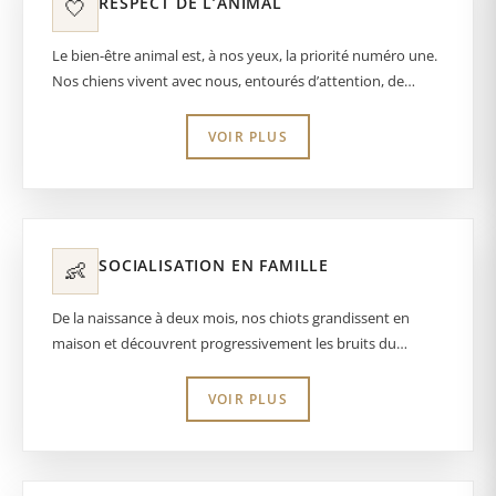
RESPECT DE L’ANIMAL
🤍
Le bien-être animal est, à nos yeux, la priorité numéro une.
Nos chiens vivent avec nous, entourés d’attention, de
respect et d’amour, car un chiot équilibré commence
toujours par des parents heureux et sereins.
VOIR PLUS
SOCIALISATION EN FAMILLE
👶
De la naissance à deux mois, nos chiots grandissent en
maison et découvrent progressivement les bruits du
quotidien, les manipulations, les humains, afin de partir
avec une base solide et rassurante.
VOIR PLUS