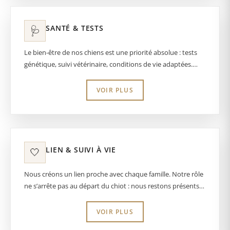
rare de nos jours afin de les faire reproduire et perdurer au
Temple Eikan Do tout en effectuant les test génétique de la
race. l’expression, la construction et l’équilibre global. Notre
SANTÉ & TESTS
🩺
travail s’inscrit dans la durée, génération après génération
dont nous dévelepons ensuite à l'élevage.
Le bien-être de nos chiens est une priorité absolue : tests
génétique, suivi vétérinaire, conditions de vie adaptées.
Chaque chiot Lof est vacciné, vermifugé, identifié (puce) et
rejoint sa famille avec un carnet de santé complet, une
VOIR PLUS
attestation de bonne santé et le Pédigrée Lof (provenant
de la SCC et FCI)
LIEN & SUIVI À VIE
🤍
Nous créons un lien proche avec chaque famille. Notre rôle
ne s’arrête pas au départ du chiot : nous restons présents
avant, pendant et après l’adoption pour accompagner “nos
bébés” tout au long de leur vie et vous permettre de vous
VOIR PLUS
comprendre vivre des moments de bonheur comme c'est