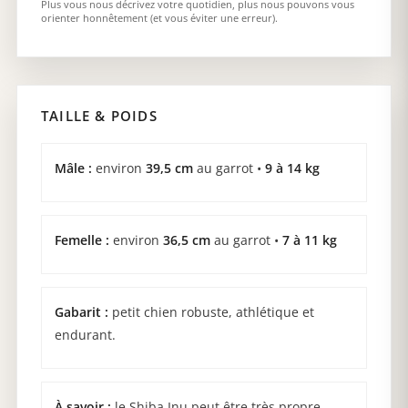
Plus vous nous décrivez votre quotidien, plus nous pouvons vous
orienter honnêtement (et vous éviter une erreur).
TAILLE & POIDS
Mâle :
environ
39,5 cm
au garrot •
9 à 14 kg
Femelle :
environ
36,5 cm
au garrot •
7 à 11 kg
Gabarit :
petit chien robuste, athlétique et
endurant.
À savoir :
le Shiba Inu peut être très propre,