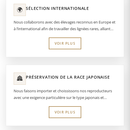
SÉLECTION INTERNATIONALE
🌍
Nous collaborons avec des élevages reconnus en Europe et
à l’international afin de travailler des lignées rares, alliant
type japonais, caractère stable et excellente santé.
VOIR PLUS
PRÉSERVATION DE LA RACE JAPONAISE
🏯
Nous faisons importer et choississons nos reproducteurs
avec une exigence particulière sur le type japonais et
participons au programme de conservation de la race du
Shiba au Japon ( Pédigree NIPPO) en faisant importer des
VOIR PLUS
anciennes lignées japonnaise reconnus pour apporter un
plus sur les traits physique et bon caratère qui devienent