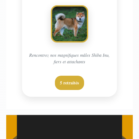
Rencontrez nos magnifiques mâles Shiba Inu,
fiers et attachants
5 retraités