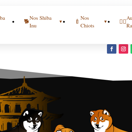
iba
Nos Shiba
Nos
Au
🐕
🍼
🐕‍🦺
▼
▼
Inu
Chiots
Ra