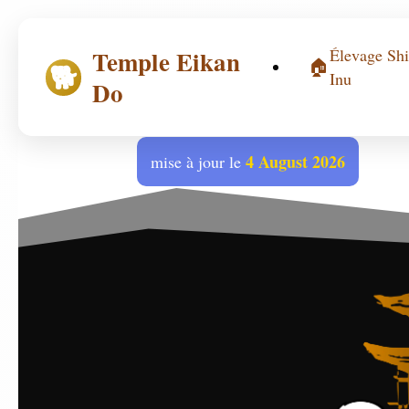
Temple Eikan
Élevage Sh
🏠
🐕
Inu
Do
4 August 2026
mise à jour le