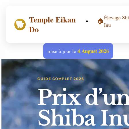
Temple Eikan
Élevage Sh
🏠
🐕
Inu
Do
4 August 2026
mise à jour le
GUIDE COMPLET 2026
Prix d’u
Shiba In