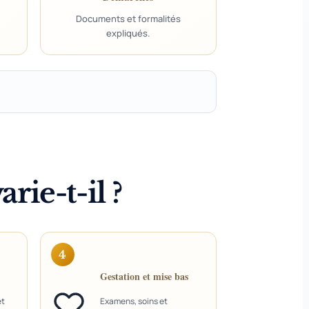
Documents et formalités
expliqués.
rie-t-il ?
4
Gestation et mise bas
et
Examens, soins et