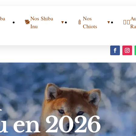
iba
Nos Shiba
Nos
Au
🐕
🍼
🐕‍🦺
▼
▼
Inu
Chiots
Ra
n
u en 2026