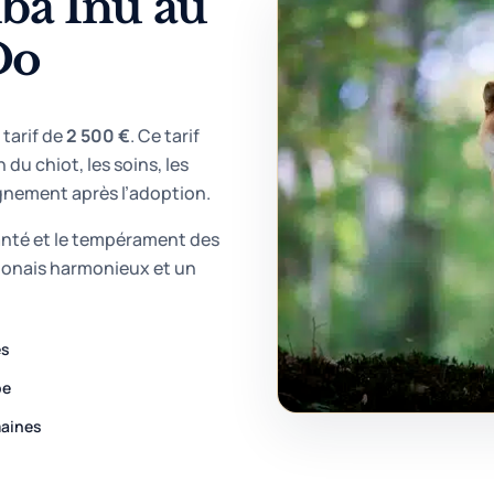
iba Inu au
Do
tarif de
2 500 €
. Ce tarif
n du chiot, les soins, les
gnement après l’adoption.
 santé et le tempérament des
aponais harmonieux et un
és
pe
maines