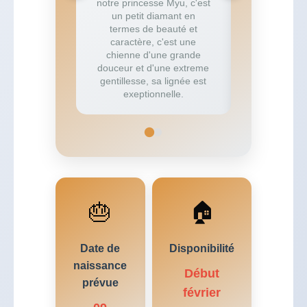
notre princesse Myu, c'est
mond au car
un petit diamant en
affectueu
termes de beauté et
morpholgi
caractère, c'est une
sup
chienne d'une grande
douceur et d'une extreme
gentillesse, sa lignée est
exeptionnelle.
🎂
🏠
Date de
Disponibilité
naissance
Début
prévue
février