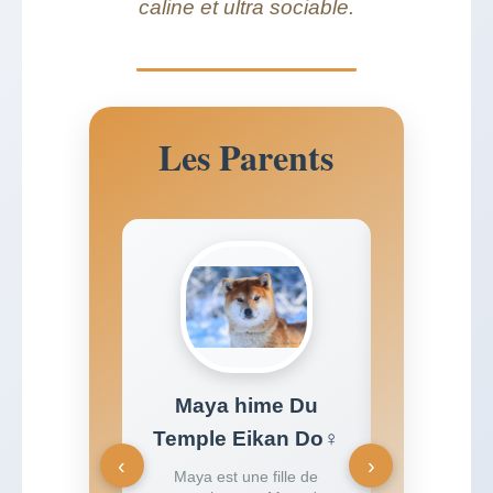
caline et ultra sociable.
Les Parents
Maya hime Du
Yow
Temple Eikan Do♀
Yowza, notr
‹
›
d'angleterr
Maya est une fille de
des plus pr