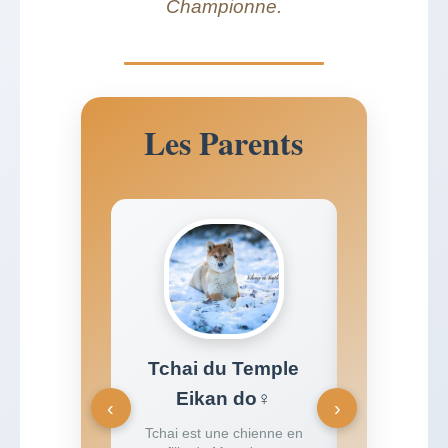
Championne.
Les Parents
Tchai du Temple
Yowza V
Eikan do♀
Le papa est 
‹
›
vient d'un
Tchai est une chienne en
lignée Japo