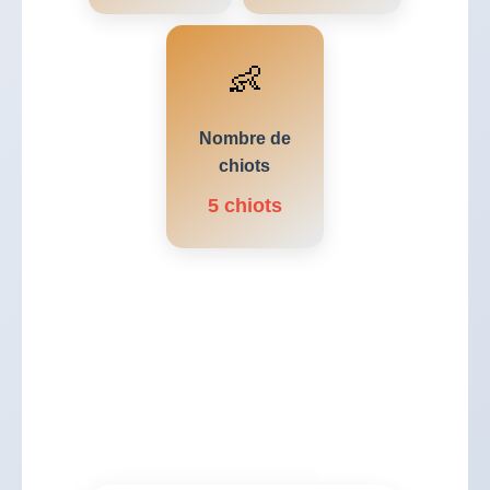
👶
Nombre de
chiots
5 chiots
0
Chiots encore disponibles