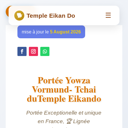
← Retour
☰
🐕
Temple Eikan Do
mise à jour le
5 August 2026
Portée Yowza
Vormund- Tchai
duTemple Eikando
Portée Exceptionelle et unique
en France, 🏆 Lignée