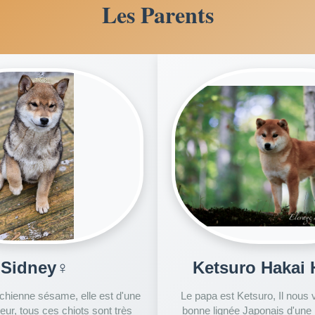
Les Parents
Sidney♀
Ketsuro Hakai
chienne sésame, elle est d'une
Le papa est Ketsuro, Il nous v
ur, tous ces chiots sont très
bonne lignée Japonais d'une l