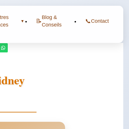
tres
Blog &
📝
📞
Contact
▼
ces
Conseils
idney