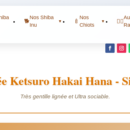
hiba
Nos Shiba
Nos
Au
🐕
🍼
🐕‍🦺
▼
▼
Inu
Chiots
Ra
ée Ketsuro Hakai Hana - S
Très gentille lignée et Ultra sociable.