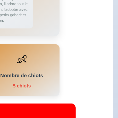
, il adore tout le
nt l'adopter avec
etits gabarit et
on.
👶
Nombre de chiots
5 chiots