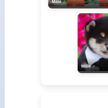
Mâle ♂
Mâle ♂