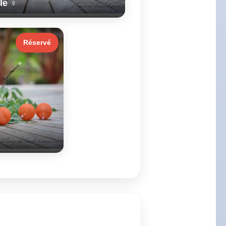
le ♀
Réservé