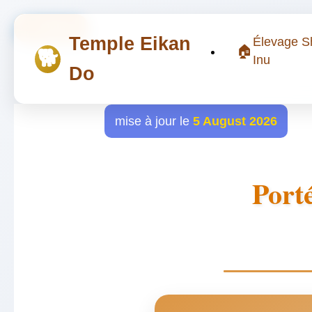
← Retour
Temple Eikan
Élevage S
🏠
🐕
Inu
Do
mise à jour le
5 August 2026
Port