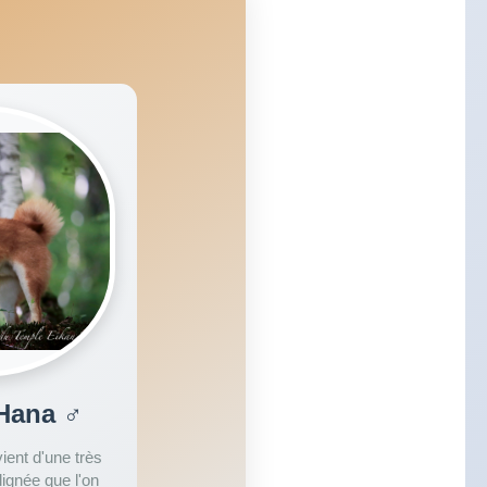
 Hana ♂
ient d'une très
ignée que l'on